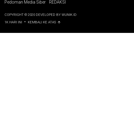
Pedoman Media Siber
REDAKSI
COPYRIGHT © 2020 DEVELOPED BY WUNIK.ID
•
1K HARI INI
KEMBALI KE ATAS