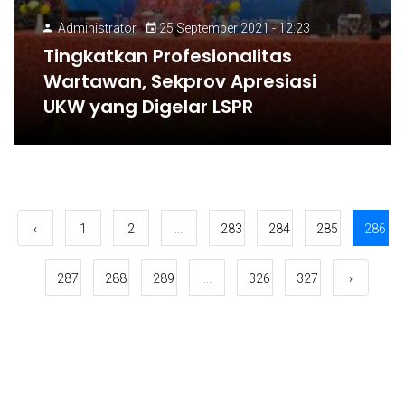
Administrator
25 September 2021 - 12:23
Tingkatkan Profesionalitas
Wartawan, Sekprov Apresiasi
UKW yang Digelar LSPR
‹
1
2
...
283
284
285
286
287
288
289
...
326
327
›