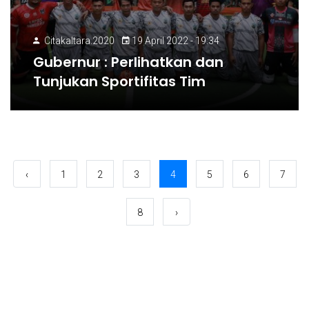
Citakaltara.2020
19 April 2022 - 19:34
Gubernur : Perlihatkan dan
Tunjukan Sportifitas Tim
‹
1
2
3
4
5
6
7
8
›